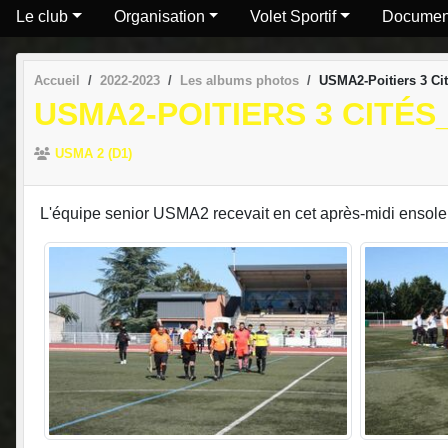
Le club
Organisation
Volet Sportif
Documen
Accueil
2022-2023
Les albums photos
USMA2-Poitiers 3 Ci
USMA2-POITIERS 3 CITÉS_
USMA 2 (D1)
L'équipe senior USMA2 recevait en cet après-midi ensolei