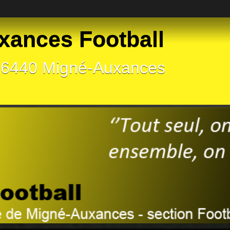
xances Football
 86440 Migné-Auxances