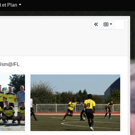
 et Plan
2 Usm@/FL