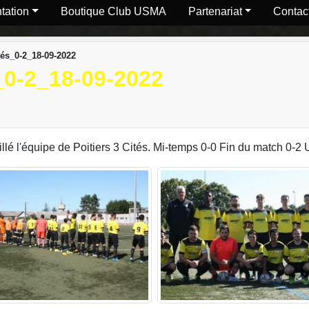
tation
Boutique Club USMA
Partenariat
Contact
tés_0-2_18-09-2022
0-2_18-09-2022
llé l'équipe de Poitiers 3 Cités. Mi-temps 0-0 Fin du match 0-