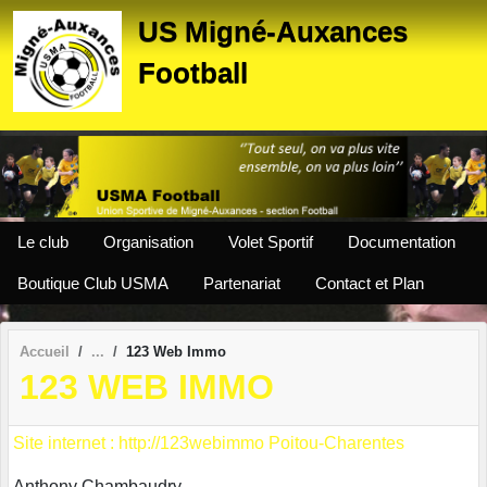
Panneau de gestion des cookies
US Migné-Auxances
Football
Le club
Organisation
Volet Sportif
Documentation
Boutique Club USMA
Partenariat
Contact et Plan
Accueil
123 Web Immo
123 WEB IMMO
Site internet : http://123webimmo Poitou-Charentes
Anthony Chambaudry