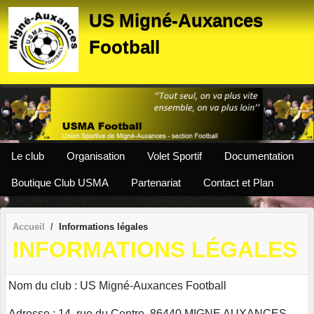
Panneau de gestion des cookies
US Migné-Auxances
Football
Le club
Organisation
Volet Sportif
Documentation
Boutique Club USMA
Partenariat
Contact et Plan
Accueil
Informations légales
INFORMATIONS LÉGALES
Nom du club : US Migné-Auxances Football
Adresse : 14, rue du Centre, 86440 MIGNE AUXANCES