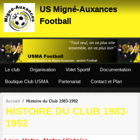
Panneau de gestion des cookies
US Migné-Auxances
Football
Le club
Organisation
Volet Sportif
Documentation
Boutique Club USMA
Partenariat
Contact et Plan
Accueil
Histoire du Club 1983-1992
HISTOIRE DU CLUB 1983-
1992