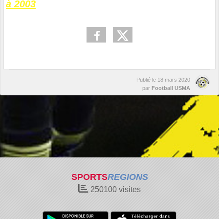
à 2003
Publié le
18 mars 2020
par
Football USMA
SPORTS
REGIONS
250100
visites