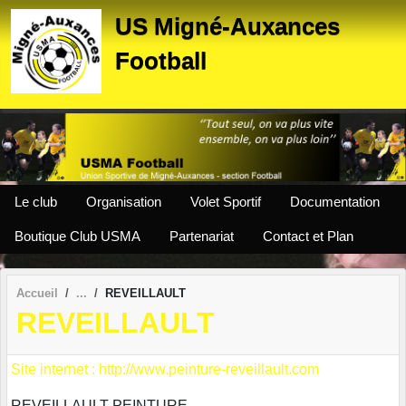
Panneau de gestion des cookies
US Migné-Auxances
Football
Le club
Organisation
Volet Sportif
Documentation
Boutique Club USMA
Partenariat
Contact et Plan
Accueil
REVEILLAULT
REVEILLAULT
Site internet : http://www.peinture-reveillault.com
REVEILLAULT PEINTURE