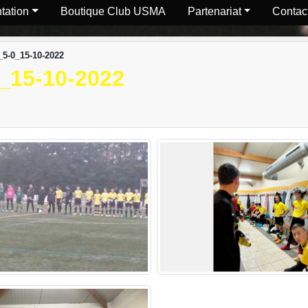
tation
Boutique Club USMA
Partenariat
Contact
5-0_15-10-2022
_15-10-2022