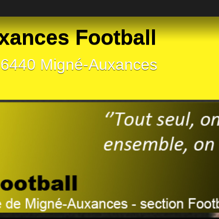
xances Football
 86440 Migné-Auxances