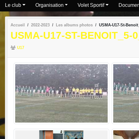
Le club
Organisation
Volet Sportif
Documen
Accueil
2022-2023
Les albums photos
USMA-U17-St-Benoit_
USMA-U17-ST-BENOIT_5-0
U17