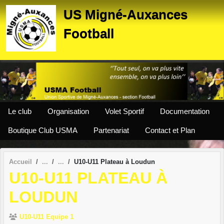
Panneau de gestion des cookies
US Migné-Auxances
Football
Le club
Organisation
Volet Sportif
Documentation
Boutique Club USMA
Partenariat
Contact et Plan
Accueil
U10-U11 Plateau à Loudun
U10-U11 PLATEAU À
LOUDUN
U10-U11 Equipe 1