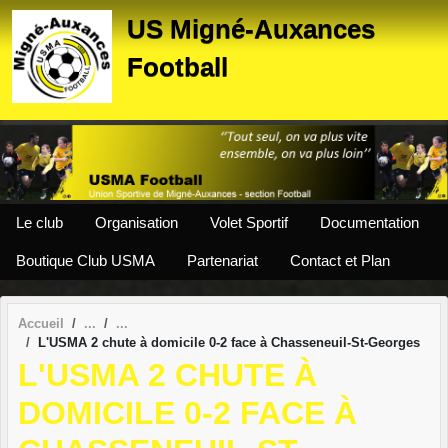
Panneau de gestion des cookies
US Migné-Auxances
Football
Le club
Organisation
Volet Sportif
Documentation
Boutique Club USMA
Partenariat
Contact et Plan
Accueil
L'USMA 2 chute à domicile 0-2 face à Chasseneuil-St-Georges
L'USMA 2 CHUTE À
DOMICILE 0-2 FACE À