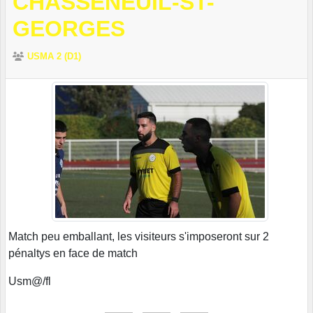
CHASSENEUIL-ST-
GEORGES
USMA 2 (D1)
Match peu emballant, les visiteurs s'imposeront sur 2
pénaltys en face de match
Usm@/fl