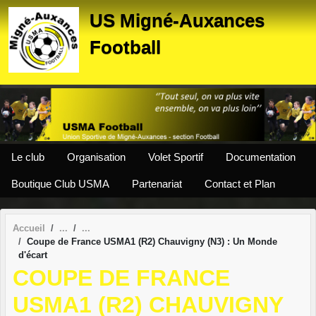
Panneau de gestion des cookies
US Migné-Auxances
Football
Le club
Organisation
Volet Sportif
Documentation
Boutique Club USMA
Partenariat
Contact et Plan
Accueil
Coupe de France USMA1 (R2) Chauvigny (N3) : Un Monde
d'écart
COUPE DE FRANCE
USMA1 (R2) CHAUVIGNY