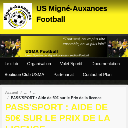
Panneau de gestion des cookies
US Migné-Auxances
Football
Le club
Organisation
Volet Sportif
Documentation
Boutique Club USMA
Partenariat
Contact et Plan
Accueil
PASS'SPORT : Aide de 50€ sur le Prix de la licence
PASS'SPORT : AIDE DE
50€ SUR LE PRIX DE LA