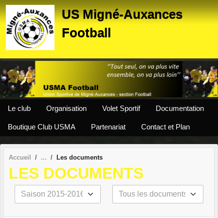
Panneau de gestion des cookies
US Migné-Auxances
Football
Le club
Organisation
Volet Sportif
Documentation
Boutique Club USMA
Partenariat
Contact et Plan
Accueil
Les documents
LES DOCUMENTS