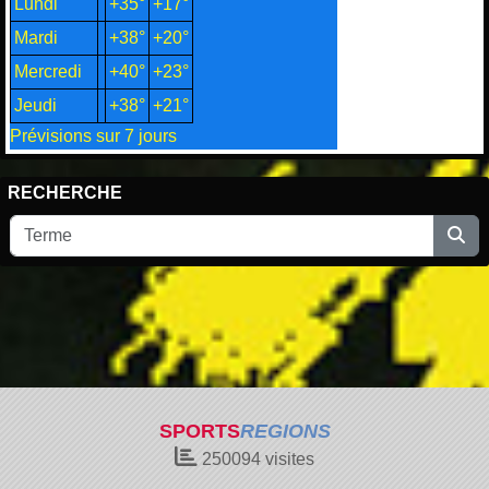
Lundi
+
35°
+
17°
Mardi
+
38°
+
20°
Mercredi
+
40°
+
23°
Jeudi
+
38°
+
21°
Prévisions sur 7 jours
RECHERCHE
SPORTS
REGIONS
250094
visites