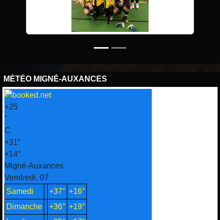
MÉTÉO MIGNÉ-AUXANCES
+
25
°
C
+
31°
+
14°
Migné-Auxances
Vendredi, 07
Samedi
+
37°
+
16°
Dimanche
+
36°
+
19°