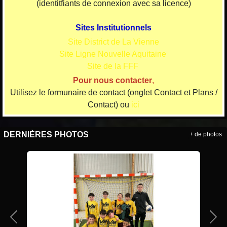
(identitfiants de connexion avec sa licence)
Sites Institutionnels
Site District de La Vienne
Site Ligne Nouvelle Aquitaine
Site de la FFF
Pour nous contacter
,
Utilisez le formunaire de contact (onglet Contact et Plans /
Contact) ou
ici
DERNIÈRES PHOTOS
+ de photos
Précedent
Sui