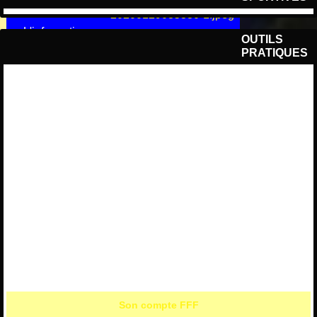
L'information
OUTILS
dynamique
+ de photos ou vidéos
PRATIQUES
Resultats, Agendas, Classements
Toutes les équipes en 1 clic ! sur le
site de la Ligue de Football de la
Nouvelle Aquitaine.
Présentation USMA
Résultats Club du WE
Agenda Club du WE
Son compte FFF