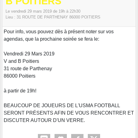
B POITIERS
Le
vendredi
29
mars
2019
de 19h à 22h30
Lieu :
31 ROUTE DE PARTHENAY
86000
POITIERS
Pour info, vous pouvez dès à présent noter sur vos
agendas, que la prochaine soirée se fera le:
Vendredi 29 Mars 2019
V and B Poitiers
31 route de Parthenay
86000 Poitiers
à partir de 19h!
BEAUCOUP DE JOUEURS DE L'USMA FOOTBALL
SERONT PRÉSENTS AFIN DE VOUS RENCONTRER ET
DISCUTER AUTOUR D'UN VERRE.