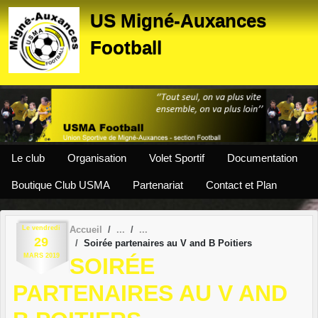
Panneau de gestion des cookies
US Migné-Auxances
Football
Le club
Organisation
Volet Sportif
Documentation
Boutique Club USMA
Partenariat
Contact et Plan
Le
vendredi
Accueil
29
Soirée partenaires au V and B Poitiers
MARS
2019
SOIRÉE
PARTENAIRES AU V AND