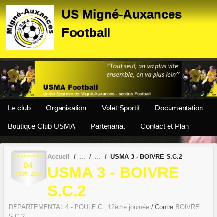
Panneau de gestion des cookies
US Migné-Auxances
Football
Le club
Organisation
Volet Sportif
Documentation
Boutique Club USMA
Partenariat
Contact et Plan
Le
dimanche
Accueil
USMA 3 - BOIVRE S.C.2
04
USMA 3 - BOIVRE
FÉVR.
2018
S.C.2
DEPARTEMENTAL 4 - POULE C , 12ème journée
/ Contre
BOIVRE
S.C.2