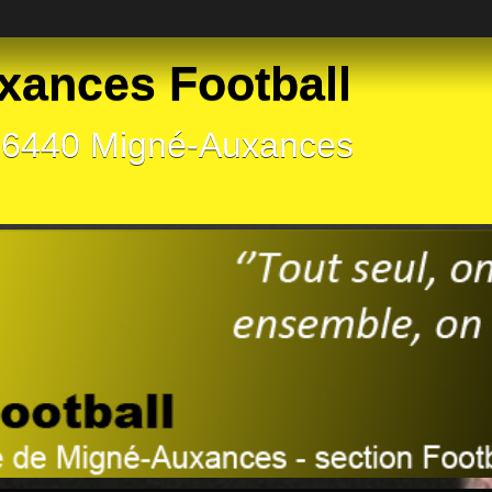
xances Football
 86440 Migné-Auxances