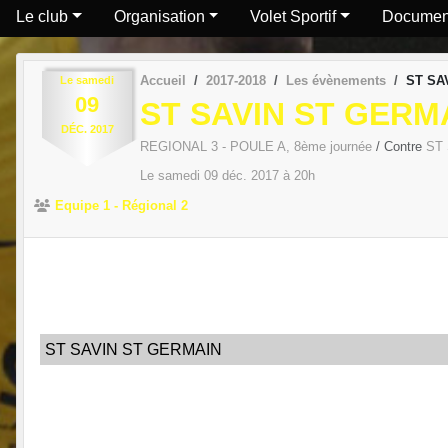
Le club
Organisation
Volet Sportif
Documen
Accueil
2017-2018
Les évènements
ST SA
Le
samedi
09
ST SAVIN ST GERMA
DÉC.
2017
REGIONAL 3 - POULE A, 8ème journée
/ Contre
ST
Le
samedi
09
déc.
2017
à 20h
Equipe 1 - Régional 2
ST SAVIN ST GERMAIN