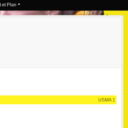
 et Plan
USMA 1