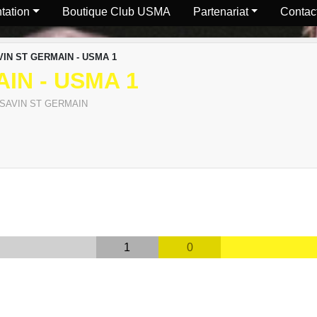
tation
Boutique Club USMA
Partenariat
Contact
VIN ST GERMAIN - USMA 1
IN - USMA 1
 SAVIN ST GERMAIN
1
0