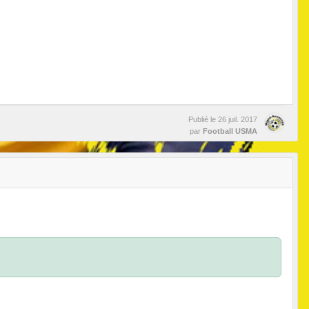
Publié le
26 juil. 2017
par
Football USMA