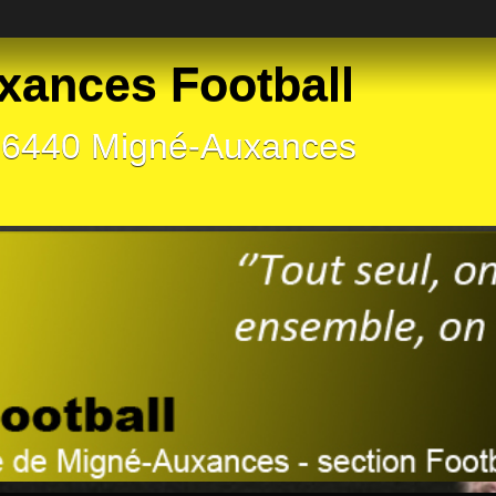
xances Football
 86440 Migné-Auxances