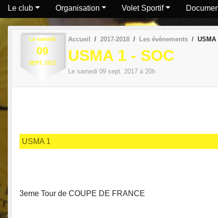
Le club
Organisation
Volet Sportif
Documen
Accueil
2017-2018
Les évènements
USMA 
Le
samedi
09
USMA 1 - SOC
SEPT.
2017
Le
samedi
09
sept.
2017
à 20h
USMA 1
3eme Tour de COUPE DE FRANCE