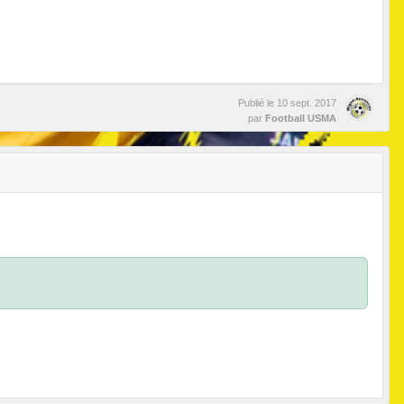
Publié le
10 sept. 2017
par
Football USMA