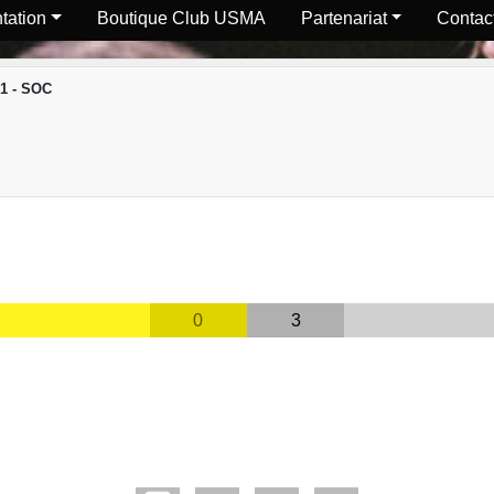
tation
Boutique Club USMA
Partenariat
Contact
1 - SOC
0
3