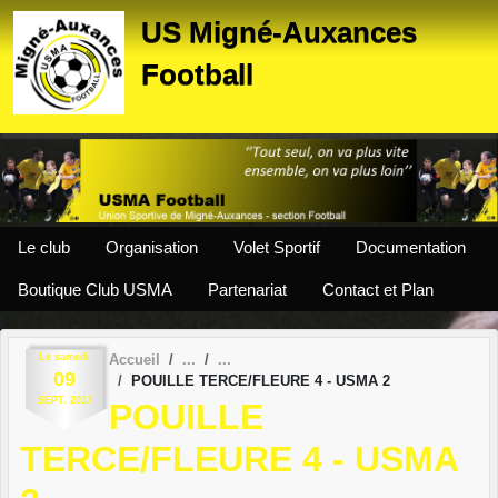
Panneau de gestion des cookies
US Migné-Auxances
Football
Le club
Organisation
Volet Sportif
Documentation
Boutique Club USMA
Partenariat
Contact et Plan
Le
samedi
Accueil
09
POUILLE TERCE/FLEURE 4 - USMA 2
SEPT.
2017
POUILLE
TERCE/FLEURE 4 - USMA