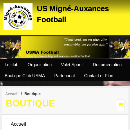
Panneau de gestion des cookies
US Migné-Auxances
Football
Le club
Organisation
Volet Sportif
Documentation
Boutique Club USMA
Partenariat
Contact et Plan
Accueil
Boutique
BOUTIQUE
Accueil