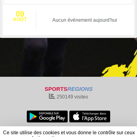
09
AOÛT
Aucun évènement aujourd'hui
SPORTS
REGIONS
250149
visites
Charte cookies
Gestion des cookies
Ce site utilise des cookies et vous donne le contrôle sur ceux