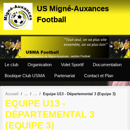
Panneau de gestion des cookies
US Migné-Auxances
Football
Le club
Organisation
Volet Sportif
Documentation
Boutique Club USMA
Partenariat
Contact et Plan
Accueil
Equipe U13 - Départemental 3 (Equipe 3)
EQUIPE U13 -
DÉPARTEMENTAL 3
(EQUIPE 3)