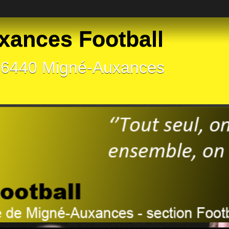
xances Football
 86440 Migné-Auxances