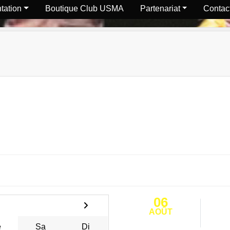
tation
Boutique Club USMA
Partenariat
Contact
06
AOÛT
e
Sa
Di