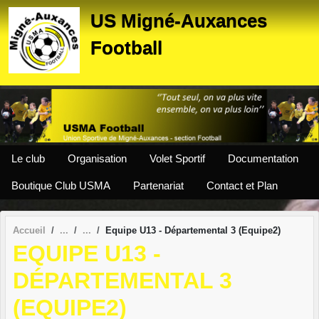
Panneau de gestion des cookies
US Migné-Auxances
Football
Le club
Organisation
Volet Sportif
Documentation
Boutique Club USMA
Partenariat
Contact et Plan
Accueil
Equipe U13 - Départemental 3 (Equipe2)
EQUIPE U13 -
DÉPARTEMENTAL 3
(EQUIPE2)